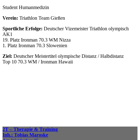
Student Humanmedizin
Verein:
Triathlon Team Gießen
Sportliche Erfolge:
Deutscher Vizemeister Triathlon olympisch
AK1
19. Platz Ironman 70.3 WM Nizza
1. Platz Ironman 70.3 Slowenien
Ziel:
Deutscher Meistertitel olympische Distanz / Halbdistanz
Top 10 70.3 WM / Ironman Hawaii
Fragen und Infos
Wir beantworten gerne
Ihre Fragen rund um
das Athletik Team.
Zum Kontaktformular
2T – Therapie & Training
Inh.: Tobias Maroske