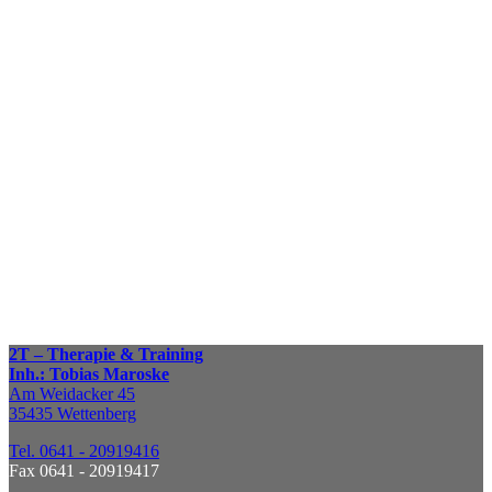
Fragen und Infos
Wir beantworten gerne
Ihre Fragen rund um die Themen
Therapie & Training.
Zum Kontaktformular
Terminvereinbarung
Nennen Sie uns Ihre
bevorzugten Tage und Zeiten,
wir suchen einen passenden Termin.
TERMIN VEREINBAREN
2T – Therapie & Training
Inh.: Tobias Maroske
Am Weidacker 45
35435 Wettenberg
Tel. 0641 - 20919416
Fax 0641 - 20919417