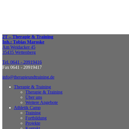
TERMIN VEREINBAREN
2T – Therapie & Training
Inh.: Tobias Maroske
Am Weidacker 45
35435 Wettenberg
Tel. 0641 - 20919416
Fax 0641 - 20919417
info@therapieundtraining.de
Therapie & Training
Therapie & Training
Über uns
Weitere Angebote
Athletik Camp
Training
Fortbildung
Projekte
Kontakt