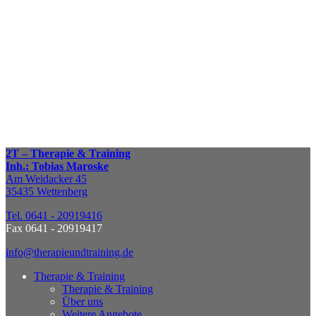
Therapie & Training.
Zum Kontaktformular
Terminvereinbarung
Nennen Sie uns Ihre
bevorzugten Tage und Zeiten,
wir suchen einen passenden Termin.
TERMIN VEREINBAREN
2T – Therapie & Training
Inh.: Tobias Maroske
Am Weidacker 45
35435 Wettenberg
Tel. 0641 - 20919416
Fax 0641 - 20919417
info@therapieundtraining.de
Therapie & Training
Therapie & Training
Über uns
Weitere Angebote