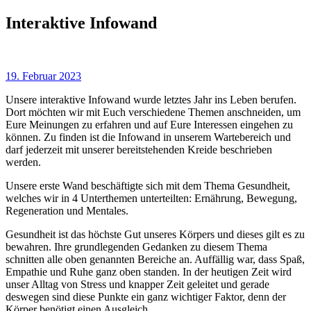
Skip
Skip
Interaktive Infowand
to
links
content
19. Februar 2023
Unsere interaktive Infowand wurde letztes Jahr ins Leben berufen.
Dort möchten wir mit Euch verschiedene Themen anschneiden, um
Eure Meinungen zu erfahren und auf Eure Interessen eingehen zu
können. Zu finden ist die Infowand in unserem Wartebereich und
darf jederzeit mit unserer bereitstehenden Kreide beschrieben
werden.
Unsere erste Wand beschäftigte sich mit dem Thema Gesundheit,
welches wir in 4 Unterthemen unterteilten: Ernährung, Bewegung,
Regeneration und Mentales.
Gesundheit ist das höchste Gut unseres Körpers und dieses gilt es zu
bewahren. Ihre grundlegenden Gedanken zu diesem Thema
schnitten alle oben genannten Bereiche an. Auffällig war, dass Spaß,
Empathie und Ruhe ganz oben standen. In der heutigen Zeit wird
unser Alltag von Stress und knapper Zeit geleitet und gerade
deswegen sind diese Punkte ein ganz wichtiger Faktor, denn der
Körper benötigt einen Ausgleich.