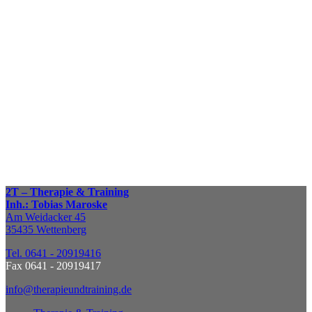
Wir beantworten gerne
Ihre Fragen rund um die Themen
Therapie & Training.
Zum Kontaktformular
Terminvereinbarung
Nennen Sie uns Ihre
bevorzugten Tage und Zeiten,
wir suchen einen passenden Termin.
TERMIN VEREINBAREN
2T – Therapie & Training
Inh.: Tobias Maroske
Am Weidacker 45
35435 Wettenberg
Tel. 0641 - 20919416
Fax 0641 - 20919417
info@therapieundtraining.de