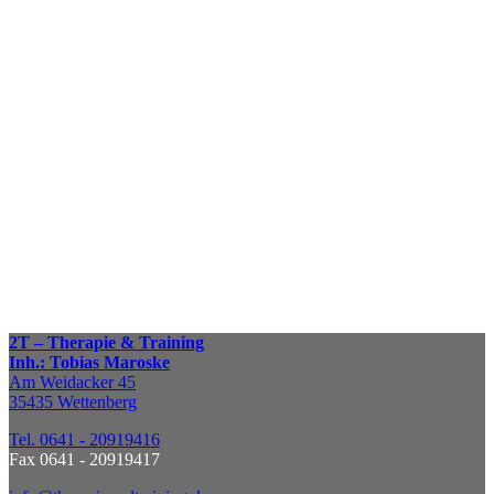
Fragen und Infos
Wir beantworten gerne
Ihre Fragen rund um die Themen
Therapie & Training.
Zum Kontaktformular
Terminvereinbarung
Nennen Sie uns Ihre
bevorzugten Tage und Zeiten,
wir suchen einen passenden Termin.
TERMIN VEREINBAREN
2T – Therapie & Training
Inh.: Tobias Maroske
Am Weidacker 45
35435 Wettenberg
Tel. 0641 - 20919416
Fax 0641 - 20919417